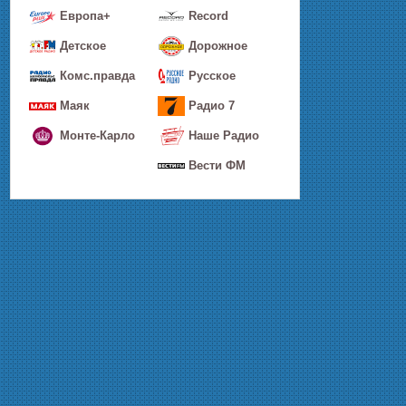
Европа+
Record
Детское
Дорожное
Комс.правда
Русское
Маяк
Радио 7
Монте-Карло
Наше Радио
Вести ФМ