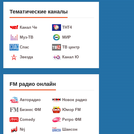
Тематические каналы
Канал Че
ТНТ4
Муз-ТВ
МИР
Спас
ТВ центр
Звезда
Канал Ю
FM радио онлайн
Авторадио
Новое радио
Бизнес ФМ
Юмор FM
Comedy
Ретро ФМ
Nrj
Шансон