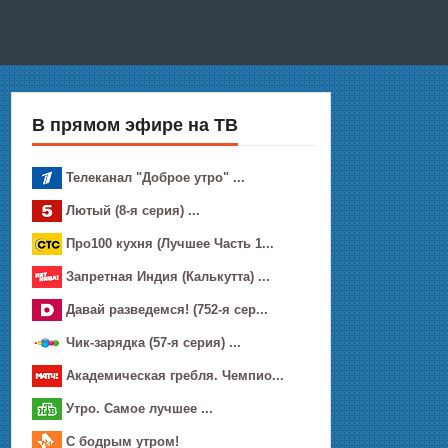
В прямом эфире на ТВ
Телеканал "Доброе утро" ...
Лютый (8-я серия) ...
Про100 кухня (Лучшее Часть 1...
Запретная Индия (Калькутта) ...
Давай рaзвeдемся! (752-я сер...
Чик-зарядка (57-я серия) ...
Академическая гребля. Чемпио...
Утро. Самое лучшее ...
С бодрым утром!