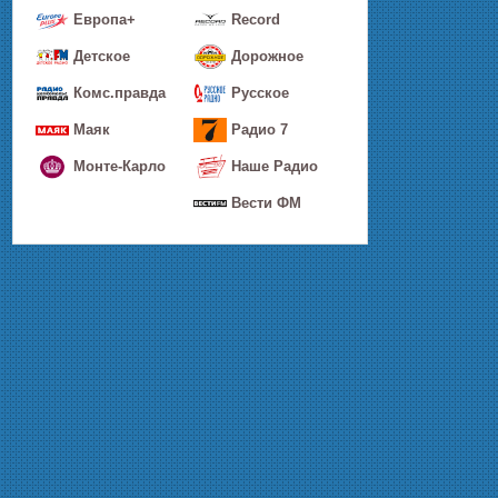
Европа+
Record
Детское
Дорожное
Комс.правда
Русское
Маяк
Радио 7
Монте-Карло
Наше Радио
Вести ФМ