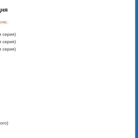
дня
елю
.
 серия)
 серия)
 серия)
ого)