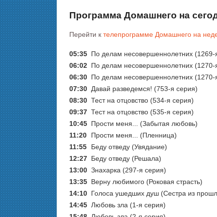
Программа Домашнего на сего
Перейти к
телепрограмме Домашнего на нед
05:35
По делам несовершеннолетних (1269-я
06:02
По делам несовершеннолетних (1270-я
06:30
По делам несовершеннолетних (1270-я
07:30
Давай рaзвeдемся! (753-я серия)
08:30
Тест на отцовство (534-я серия)
09:37
Тест на отцовство (535-я серия)
10:45
Прости меня... (Забытая любовь)
11:20
Прости меня... (Пленница)
11:55
Беду отведу (Увядание)
12:27
Беду отведу (Решала)
13:00
Знaхaрка (297-я серия)
13:35
Верну любимого (Роковая страсть)
14:10
Голocа ушедших душ (Сестра из прошл
14:45
Любовь зла (1-я серия)
15:48
Любовь зла (2-я серия)