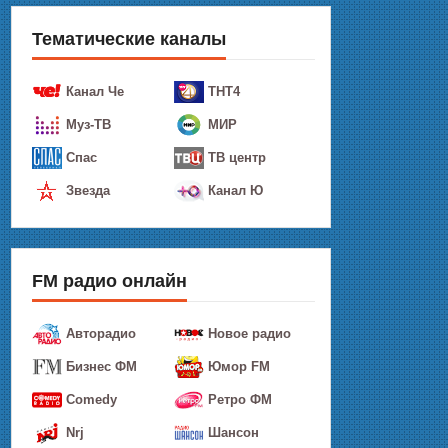
Тематические каналы
Канал Че
ТНТ4
Муз-ТВ
МИР
Спас
ТВ центр
Звезда
Канал Ю
FM радио онлайн
Авторадио
Новое радио
Бизнес ФМ
Юмор FM
Comedy
Ретро ФМ
Nrj
Шансон